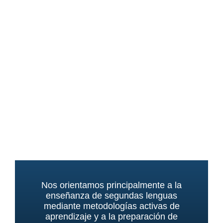
profesionales en filología, humanidades y
lenguas modernas aplicadas, especializados
en la enseñanza del francés, inglés, italiano,
alemán, entre otros idiomas, como lenguas
extranjeras.
Contamos con una vasta experiencia desde
diferentes campos de acción dentro del área
de la educación de idiomas, y con
inmersiones lingüísticas en países
francófonos y anglófonos respectivamente.
Nos orientamos principalmente a la
enseñanza de segundas lenguas
mediante metodologías activas de
aprendizaje y a la preparación de