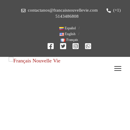
contactanos@francaisnouvellevie.com
(+1)
5143486808
Español
English
Français
Somos un equipo interdisciplinar de