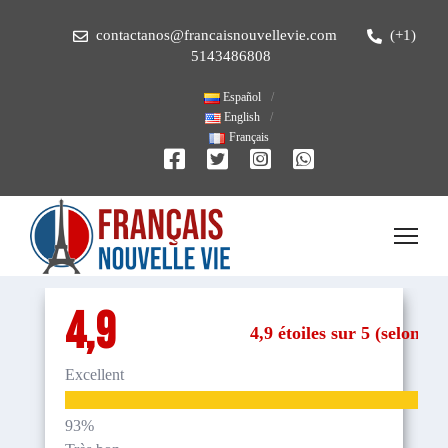
contactanos@francaisnouvellevie.com
(+1)
5143486808
Español
English
Français
4,9
4,9 étoiles sur 5 (selon 29
Excellent